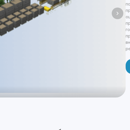
п
п
о
п
г
п
в
р