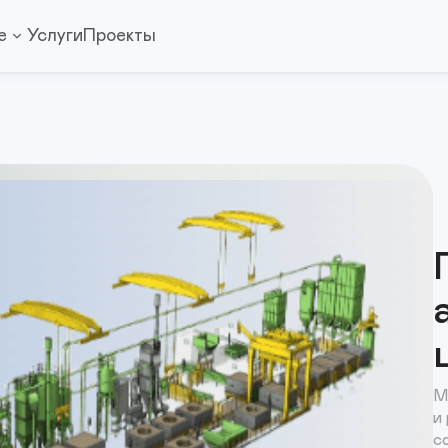
е
Услуги
Проекты
М
и
с